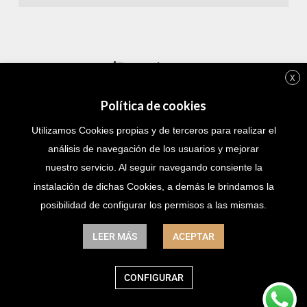
X
Ayudamos a empresarios como tú a controlar números, pagar
Política de cookies
impuestos justos y dormir tranquilos.
Utilizamos Cookies propias y de terceros para realizar el
análisis de navegación de los usuarios y mejorar
nuestro servicio. Al seguir navegando consiente la
instalación de dichas Cookies, a demás le brindamos la
posibilidad de configurar los permisos a las mismas.
LEER MÁS
ACEPTAR
Asesoría h4 © Todos los derechos reservados 2026.
CONFIGURAR
Creado por: Miryaliz Jiménez